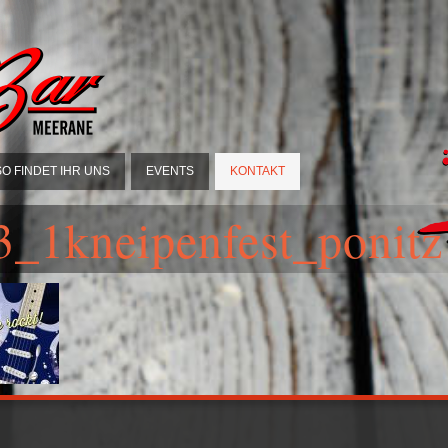
SO FINDET IHR UNS
EVENTS
KONTAKT
_1kneipenfest_ponitz