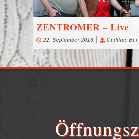
u dürfen.
t. Karten
erben.
und zur
ZENTROMER – Live
22. September 2016
Cadillac Bar
 1.
Öffnungsz